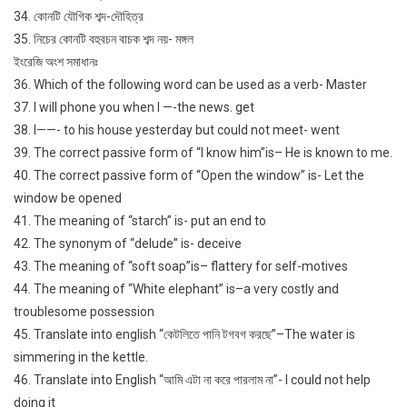
34. কোনটি যৌগিক শব্দ-দৌহিত্র
35. নিচের কোনটি বহুবচন বাচক শব্দ নয়- মঙ্গল
ইংরেজি অংশ সমাধানঃ
36. Which of the following word can be used as a verb- Master
37. I will phone you when I —-the news. get
38. I——- to his house yesterday but could not meet- went
39. The correct passive form of “I know him”is– He is known to me.
40. The correct passive form of “Open the window” is- Let the
window be opened
41. The meaning of “starch” is- put an end to
42. The synonym of “delude” is- deceive
43. The meaning of “soft soap”is– flattery for self-motives
44. The meaning of “White elephant” is–a very costly and
troublesome possession
45. Translate into english “কেটলিতে পানি টগবগ করছে”–The water is
simmering in the kettle.
46. Translate into English “আমি এটা না করে পারলাম না”- I could not help
doing it