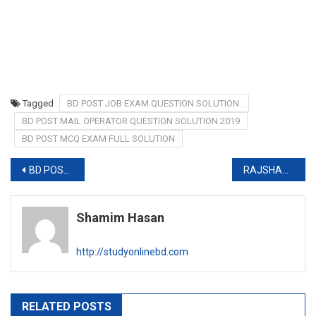
Tagged
BD POST JOB EXAM QUESTION SOLUTION.
BD POST MAIL OPERATOR QUESTION SOLUTION 2019
BD POST MCQ EXAM FULL SOLUTION
Post
BD POST OFFICE QUESTION FULL SOLUTION 2019
RAJSHAHI CITY CORPORATION JOB CIRCULAR 2019
navigation
Shamim Hasan
http://studyonlinebd.com
RELATED POSTS