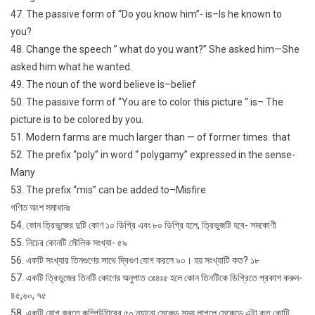
47. The passive form of “Do you know him”- is–Is he known to
you?
48. Change the speech ” what do you want?” She asked him—She
asked him what he wanted.
49. The noun of the word believe is–belief
50. The passive form of “You are to color this picture “ is– The
picture is to be colored by you.
51. Modern farms are much larger than — of former times. that
52. The prefix “poly” in word “ polygamy” expressed in the sense-
Many
53. The prefix “mis” can be added to–Misfire
গণিত অংশ সমাধানঃ
54. কোন ত্রিভুজের দুটি কোণ ১০ ডিগ্রি এবং ৮০ ডিগ্রি হলে, ত্রিভুজটি হবে- সমকোণী
55. নিচের কোনটি মৌলিক সংখ্যা- ৫৯
56. একটি সংখ্যার তিনগুণের সাথে দ্বিগুণ যোগ করলে ৯০। হয় সংখ্যাটি কত? ১৮
57. একটি ত্রিভুজের তিনটি কোণের অনুপাত ৩ঃ৪ঃ৫ হলে কোন তিনটিকে ডিগ্রিতে প্রকাশ করুন-
৪৫,৬০, ৭৫
58. একটি যোগ করতে কম্পিউটারের ৫০ ন্যানো সেকেন্ড সময় লাগলে সেকেন্ডে এটা কত কোটি