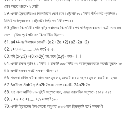
যোগ করতে পারবে- ২ কোটি
59. একটি ট্রেন ঘন্টায় ৮৪ কিলোমিটার বেগে চলে। ট্রেনটি ৮০০ মিটার দীর্ঘ একটি প্লাটফর্ম ১
মিনিটে অতিক্রম করে। ট্রেনটির দৈর্ঘ্য কত মিটার—৬০০
60. ঘন্টায় ৪ কিলোমিটার গতি বৃদ্ধি করায় ৩২ কিলোমিটার পথ অতিক্রম করতে ৪ ঘণ্টা সময় কম
লাগে। বৃদ্ধির পূর্বে গতি কত কিলোমিটার ছিল– ৪
61. a4+4 এর উৎপাদক কোনটি- (a2 +2a +2) (a2 -2a +2)
62. ১+২+৩+……….. ..৯৯ কত? ৫০৫০
63. যদি (x-y,3) +(0,x+2y) হয়, তবে (x,y)= কত– 1, 1
64. একটি চাকার ব্যাস ৪.২ মিটার । চাকাটি ৩৩০ মিটার পথ অতিক্রম করতে কতবার ঘুরবে- ২৫
65. একটি ঘনকের কয়টি সমকোণ থাকে- ২৪
66. শতকরা বার্ষিক ৭ টাকা হারে সরল মুনাফায়, ৬৫০ টাকার ৬ বছরের মুনাফা কত টাকা- ২৭৩
67. 6a2bc, 8ab2c, 6a2b2c এর লসাগু কোনটি- 24a2b2c
68. ৭ঃ৫ এবং আর্টিস্ট ৮ঃ৯ দুইটি অনুপাত হলে, এদের ধারাবাহিক অনুপাত- ৫৬ঃ ৪০ঃ ৪৫
69. ১ + ২ + ৩ +৪…….+১৯= কত? ১৯০
70. একটি ত্রিভুজের তিন কোণের অনুপাত ১ঃ২ঃ৩ হলে ত্রিভুজটি হবে? সমকোণী