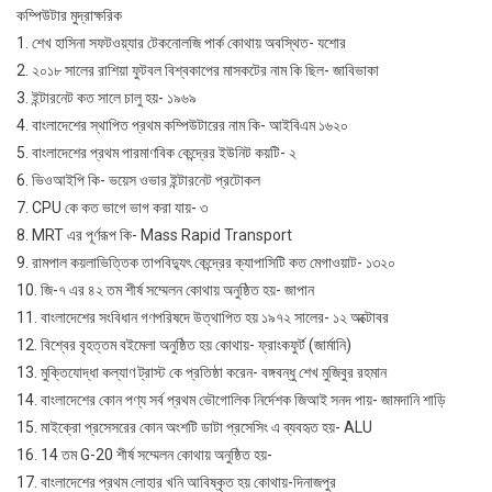
কম্পিউটার মুদ্রাক্ষরিক
1. শেখ হাসিনা সফটওয়্যার টেকনোলজি পার্ক কোথায় অবস্থিত- যশোর
2. ২০১৮ সালের রাশিয়া ফুটবল বিশ্বকাপের মাসকটের নাম কি ছিল- জাবিভাকা
3. ইন্টারনেট কত সালে চালু হয়- ১৯৬৯
4. বাংলাদেশের স্থাপিত প্রথম কম্পিউটারের নাম কি- আইবিএম ১৬২০
5. বাংলাদেশের প্রথম পারমাণবিক কেন্দ্রের ইউনিট কয়টি- ২
6. ভিওআইপি কি- ভয়েস ওভার ইন্টারনেট প্রটোকল
7. CPU কে কত ভাগে ভাগ করা যায়- ৩
8. MRT এর পূর্ণরূপ কি- Mass Rapid Transport
9. রামপাল কয়লাভিত্তিক তাপবিদ্যুৎ কেন্দ্রের ক্যাপাসিটি কত মেগাওয়াট- ১৩২০
10. জি-৭ এর ৪২ তম শীর্ষ সম্মেলন কোথায় অনুষ্ঠিত হয়- জাপান
11. বাংলাদেশের সংবিধান গণপরিষদে উত্থাপিত হয় ১৯৭২ সালের- ১২ অক্টোবর
12. বিশ্বের বৃহত্তম বইমেলা অনুষ্ঠিত হয় কোথায়- ফ্রাংকফুর্ট (জার্মানি)
13. মুক্তিযোদ্ধা কল্যাণ ট্রাস্ট কে প্রতিষ্ঠা করেন- বঙ্গবন্ধু শেখ মুজিবুর রহমান
14. বাংলাদেশের কোন পণ্য সর্ব প্রথম ভৌগোলিক নির্দেশক জিআই সনদ পায়- জামদানি শাড়ি
15. মাইক্রো প্রসেসরের কোন অংশটি ডাটা প্রসেসিং এ ব্যবহৃত হয়- ALU
16. 14 তম G-20 শীর্ষ সম্মেলন কোথায় অনুষ্ঠিত হয়-
17. বাংলাদেশের প্রথম লোহার খনি আবিষ্কৃত হয় কোথায়-দিনাজপুর