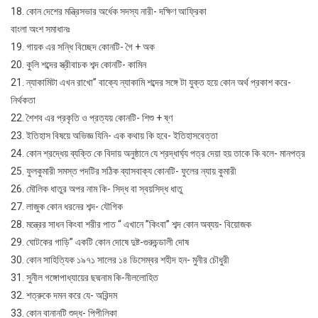
18. কোন দেশের মন্ত্রিসভার অর্ধেক সদস্য নারী- দক্ষিণ আফ্রিকা
বাংলা অংশ সমাধানঃ
19. গায়ক এর সন্ধি বিচ্ছেদ কোনটি- গৈ + অক
20. কুলি শব্দের স্ত্রীবাচক শব্দ কোনটি- কামিন
21. ন্যাকামিটা এখন রাখো” বাক্যে ন্যাকামি শব্দের সঙ্গে টা যুক্ত হয়ে কোন অর্থ প্রকাশ করে-
নির্থকতা
22. শৈশব এর প্রকৃতি ও প্রত্যয় কোনটি- শিশু + ষ্ণ
23. ইতিহাস বিষয়ে অভিজ্ঞ যিনি- এক কথায় কি হবে- ইতিহাসবেত্তা
24. কোন শ্রদ্ধেয় ব্যক্তি কে বিদায় অনুষ্ঠানে যে শ্রদ্ধার্ঘ্য পত্র দেয়া হয় তাকে কি বলে- মানপত্র
25. ফুলকুমারী সমস্ত পদটির সঠিক ব্যাসবাক্য কোনটি- ফুলের ন্যায় কুমারী
26. মৌলিক ধাতুর অপর নাম কি- সিদ্ধ বা স্বয়সিদ্ধ ধাতু
27. লাজুক কোন ধরনের শব্দ- যৌগিক
28. মন্ত্রের সাধন কিংবা শরীর পাত “ এখানে ”কিংবা” শব্দ কোন অব্যয়- বিয়োজক
29. ঘোটকের গাড়ি” একটি কোন দোষে দুষ্ট-গুরুচন্ডালী দোষ
30. কোন সাহিত্যিক ১৯৭১ সালের ১৪ ডিসেম্বর শহীদ হন- মুনীর চৌধুরী
31. সুনীল গঙ্গোপাধ্যায়ের ছদ্মনাম কি-নীললোহিত
32. শত্রুকে দমন করে যে- অরিন্দম
33. কোন বানানটি শুদ্ধ- পিপীলিকা