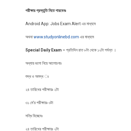
পরীক্ষার প্রস্তুতি নিতে পারবেনঃ
Android App: Jobs Exam Alert এর মাধ্যমে
অথবা
www.studyonlinebd.com
এর মাধ্যমে
Special Daily Exam
–
প্রতিদিন রাত ৮টা থেকে ১২টা পর্যন্ত ।
অধ্যায় গুলো নিয়ে আলোচনাঃ
শুদ্ধ ও অশুদ্ধ ঃ
২৪ তারিখের পরীক্ষায়ঃ ২টা
৩১ মে’র পরীক্ষায়ঃ ৩টা
সন্ধি বিচ্ছেদঃ
২৪ তারিখের পরীক্ষায়ঃ ২টা