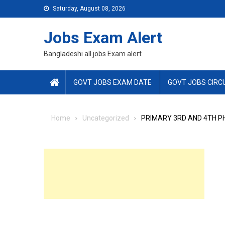
Skip
Saturday, August 08, 2026
to
content
Jobs Exam Alert
Bangladeshi all jobs Exam alert
GOVT JOBS EXAM DATE
GOVT JOBS CIRC
Home
Uncategorized
PRIMARY 3RD AND 4TH P