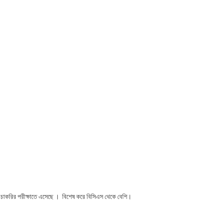
ন চাকরির পরীক্ষাতে এসেছে । বিশেষ করে বিসিএস থেকে বেশি।