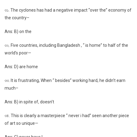
৩১. The cyclones has had a negative impact “over the” economy of
the country–
Ans: B) on the
৩২. Five countries, including Bangladesh , “ is home” to half of the
world’s poor—
Ans: D) are home
৩৩. It is frustrating, When “ besides” working hard, he didn’t earn
much–
Ans: B) in spite of, doesn’t
৩৪. This is clearly a masterpiece “ never i had” seen another piece
of art so unique—