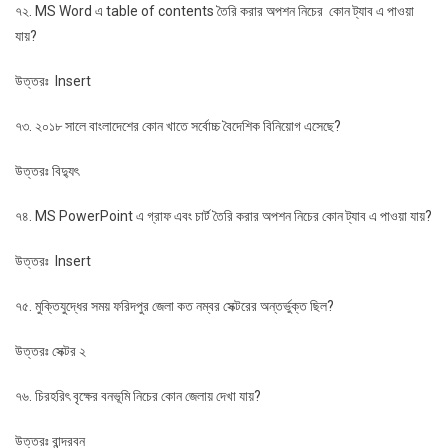
৭২. MS Word এ table of contents তৈরি করার অপশন নিচের কোন ট্যাব এ পাওয়া
যায়?
উত্তরঃ Insert
৭৩. ২০১৮ সালে বাংলাদেশের কোন খাতে সর্বোচ্চ বৈদেশিক বিনিয়োগ এসেছে?
উত্তরঃ বিদ্যুৎ
৭৪. MS PowerPoint এ গ্রাফ এবং চার্ট তৈরি করার অপশন নিচের কোন ট্যাব এ পাওয়া যায়?
উত্তরঃ Insert
৭৫. মুক্তিযুদ্ধের সময় ফরিদপুর জেলা কত নম্বর সেক্টরের অন্তর্ভুক্ত ছিল?
উত্তরঃ সেক্টর ২
৭৬. চিরহরিৎ বৃক্ষের বনভূমি নিচের কোন জেলায় দেখা যায়?
উত্তরঃ বান্দরবন