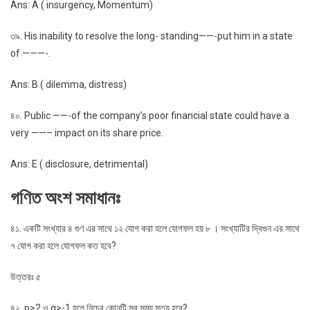
Ans: A ( insurgency, Momentum)
৩৯. His inability to resolve the long- standing——-put him in a state
of ———-.
Ans: B ( dilemma, distress)
৪০. Public ——-of the company’s poor financial state could have a
very ——– impact on its share price.
Ans: E ( disclosure, detrimental)
গণিত অংশ সমাধানঃ
৪১. একটি সংখ্যার ৪ গুণ এর সাথে ১২ যোগ করা হলে যোগফল হয় ৮ । সংখ্যাটির দ্বিগুন এর সাথে
৭ যোগ করা হলে যোগফল কত হবে?
উত্তরঃ ৫
৪২. p>2 ও q>-1 হলে নিচের কোনটি সব সময় সত্য হবে?