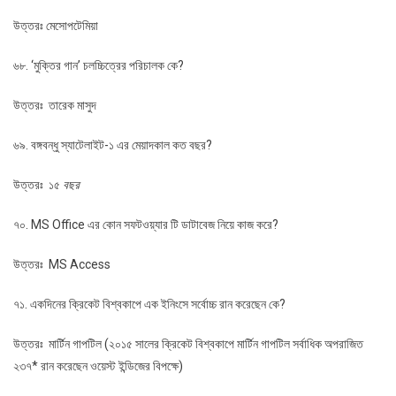
উত্তরঃ মেসোপটেমিয়া
৬৮. ‘মুক্তির গান’ চলচ্চিত্রের পরিচালক কে?
উত্তরঃ তারেক মাসুদ
৬৯. বঙ্গবন্ধু স্যাটেলাইট-১ এর মেয়াদকাল কত বছর?
উত্তরঃ ১৫
বছর
৭০. MS Office এর কোন সফটওয়্যার টি ডাটাবেজ নিয়ে কাজ করে?
উত্তরঃ MS Access
৭১. একদিনের ক্রিকেট বিশ্বকাপে এক ইনিংসে সর্বোচ্চ রান করেছেন কে?
উত্তরঃ
মার্টিন গাপটিল
(
২০১৫ সালের ক্রিকেট বিশ্বকাপে মার্টিন গাপটিল সর্বাধিক অপরাজিত
২৩৭* রান করেছেন ওয়েস্ট ইন্ডিজের বিপক্ষে)