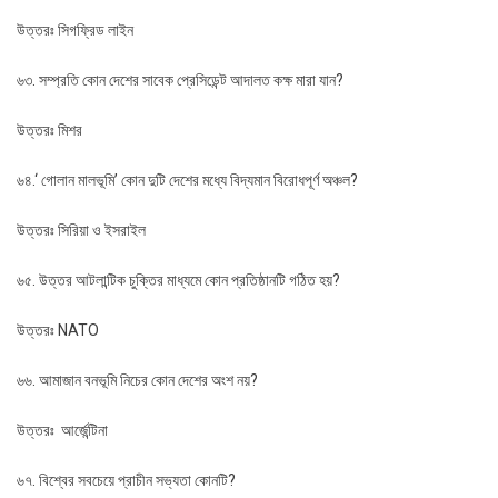
উত্তরঃ সিগফ্রিড লাইন
৬৩. সম্প্রতি কোন দেশের সাবেক প্রেসিডেন্ট আদালত কক্ষ মারা যান?
উত্তরঃ মিশর
৬৪.‘ গোলান মালভূমি’ কোন দুটি দেশের মধ্যে বিদ্যমান বিরোধপূর্ণ অঞ্চল?
উত্তরঃ সিরিয়া ও ইসরাইল
৬৫. উত্তর আটলান্টিক চুক্তির মাধ্যমে কোন প্রতিষ্ঠানটি গঠিত হয়?
উত্তরঃ NATO
৬৬. আমাজান বনভূমি নিচের কোন দেশের অংশ নয়?
উত্তরঃ আর্জেন্টিনা
৬৭. বিশ্বের সবচেয়ে প্রাচীন সভ্যতা কোনটি?