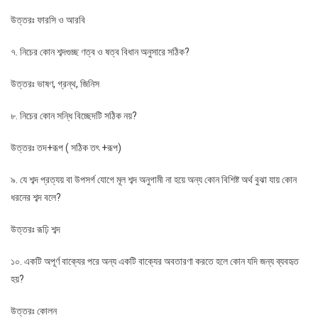
উত্তরঃ ফারসি ও আরবি
৭. নিচের কোন শব্দগুচ্ছ ণত্ব ও ষত্ব বিধান অনুসারে সঠিক?
উত্তরঃ ভাষণ, গ্রন্থ, জিনিস
৮. নিচের কোন সন্ধি বিচ্ছেদটি সঠিক নয়?
উত্তরঃ তদ+রূপ ( সঠিক তৎ +রূপ)
৯. যে শব্দ প্রত্যয় বা উপসর্গ যোগে মূল শব্দ অনুগামী না হয়ে অন্য কোন বিশিষ্ট অর্থ বুঝা যায় কোন
ধরনের শব্দ বলে?
উত্তরঃ রূঢ়ি শব্দ
১০. একটি অপূর্ণ বাক্যের পরে অন্য একটি বাক্যের অবতারণা করতে হলে কোন যদি জন্য ব্যবহৃত
হয়?
উত্তরঃ কোলন