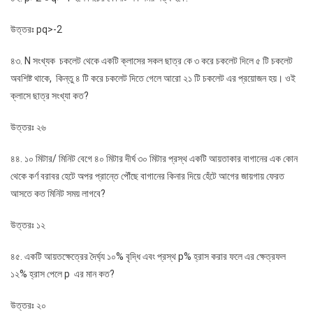
উত্তরঃ pq>-2
৪৩. N সংখ্যক চকলেট থেকে একটি ক্লাসের সকল ছাত্র কে ৩ করে চকলেট দিলে ৫ টি চকলেট
অবশিষ্ট থাকে, কিন্তু ৪ টি করে চকলেট দিতে গেলে আরো ২১ টি চকলেট এর প্রয়োজন হয়। ওই
ক্লাসে ছাত্র সংখ্যা কত?
উত্তরঃ ২৬
৪৪. ১০ মিটার/ মিনিট বেগে ৪০ মিটার দীর্ঘ ৩০ মিটার প্রস্থ একটি আয়তাকার বাগানের এক কোন
থেকে কর্ণ বরাবর হেটে অপর প্রান্তে পৌঁছে বাগানের কিনার দিয়ে হেঁটে আগের জায়গায় ফেরত
আসতে কত মিনিট সময় লাগবে?
উত্তরঃ ১২
৪৫. একটি আয়তক্ষেত্রের দৈর্ঘ্য ১০% বৃদ্ধি এবং প্রস্থ p% হ্রাস করার ফলে এর ক্ষেত্রফল
১২% হ্রাস পেলে p এর মান কত?
উত্তরঃ ২০