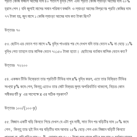
প্রতি কেজি ফজলি আমের দাম ৪০ শতাংশ বৃদ্ধি পেল এবং প্রতি কেজি ল্যাংড়া আমের দাম ২০%
হ্রাস পেল। যদি জুলাই মাসের সমান পরিমাণ ফজলি ও ল্যাংড়া আমের মিশ্রণের প্রতি কেজির দাম
৭৭ টাকা হয়, জুন মাসে ১ কেজি ল্যাংড়া আমের দাম কত টাকা ছিল?
উত্তরঃ ৭০
৫৩. ছোটন এর বেতন গত মাসে ৯% বৃদ্ধি পাওয়ার পর সে দেখল যদি তার বেতন ৯% না বেড়ে ১১%
বৃদ্ধি পেত তাহলে তার মাসিক বেতন ৭২১৫০ টাকা হতো। ছোটনের বর্তমান মাসিক বেতন কত?
উত্তরঃ ৭২২০০
৫৪. একজন টিভি বিক্রেতা তার প্রতিটি টিভির দাম x% বৃদ্ধি করল, এতে তার বিক্রিত টিভির
সংখ্যা y% কমে গেল, কিন্তু এতেও তার মোট বিক্রয় মূল্য অপরিবর্তিত থাকলো, নিচের কোন
সমীকরণটি y এর সাপেক্ষে x এর সঠিক প্রকাশ?
উত্তরঃ ১০০/(১০০-y)
৫৫. মিজান একটি ঘড়ি কিনতে গিয়ে দেখল যে এটা খুব দামী, সাত দিন পর ঘড়িটির দাম ১৮% কমে
গেল , কিন্তু তার দুই দিন পর ঘড়িটির দাম আবার ২৫% বেড়ে গেল এবং মিজান ঘড়িটি কিনতে