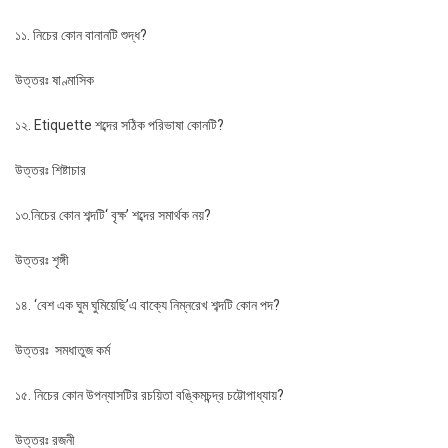
১১. নিচের কোন বানানটি শুদ্ধ?
উত্তরঃ ষাণ্মাসিক
১২. Etiquette শব্দের সঠিক পরিভাষা কোনটি?
উত্তরঃ শিষ্টাচার
১৩.নিচের কোন শব্দটি‘ বৃক্ষ’ শব্দের সমার্থক নয়?
উত্তরঃ শৃঙ্গী
১৪. ‘বেশ এক ঘুম ঘুমিয়েছি’এ বাক্যে নিম্নরেখ শব্দটি কোন পদ?
উত্তরঃ সমধাতুজ কর্ম
১৫. নিচের কোন উপন্যাসটির রচয়িতা বঙ্কিমচন্দ্র চট্টোপাধ্যায়?
উত্তরঃ রজনী