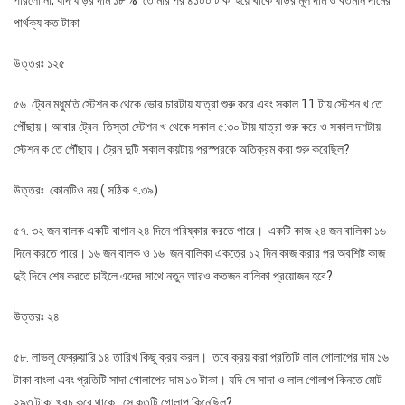
পারলো না, যদি ঘড়ির দাম ১৮ % তোমার পর ৪১০০ টাকা হয়ে থাকে ঘড়ির মূল দাম ও বর্তমান দামের
পার্থক্য কত টাকা
উত্তরঃ ১২৫
৫৬. ট্রেন মধুমতি স্টেশন ক থেকে ভোর চারটায় যাত্রা শুরু করে এবং সকাল 11 টায় স্টেশন খ তে
পৌঁছায়। আবার ট্রেন তিস্তা স্টেশন খ থেকে সকাল ৫:৩০ টায় যাত্রা শুরু করে ও সকাল দশটায়
স্টেশন ক তে পৌঁছায়। ট্রেন দুটি সকাল কয়টায় পরস্পরকে অতিক্রম করা শুরু করেছিল?
উত্তরঃ কোনটিও নয় ( সঠিক ৭.৩৯)
৫৭. ৩২ জন বালক একটি বাগান ২৪ দিনে পরিষ্কার করতে পারে। একটি কাজ ২৪ জন বালিকা ১৬
দিনে করতে পারে। ১৬ জন বালক ও ১৬ জন বালিকা একত্রে ১২ দিন কাজ করার পর অবশিষ্ট কাজ
দুই দিনে শেষ করতে চাইলে এদের সাথে নতুন আরও কতজন বালিকা প্রয়োজন হবে?
উত্তরঃ ২৪
৫৮. লাভলু ফেব্রুয়ারি ১৪ তারিখ কিছু ক্রয় করল। তবে ক্রয় করা প্রতিটি লাল গোলাপের দাম ১৬
টাকা বাংলা এবং প্রতিটি সাদা গোলাপের দাম ১৩ টাকা। যদি সে সাদা ও লাল গোলাপ কিনতে মোট
২৯৩ টাকা খরচ করে থাকে , সে কতটি গোলাপ কিনেছিল?