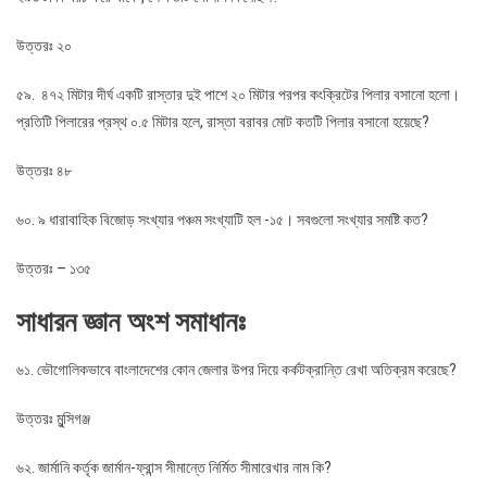
উত্তরঃ ২০
৫৯. ৪৭২ মিটার দীর্ঘ একটি রাস্তার দুই পাশে ২০ মিটার পরপর কংক্রিটের পিলার বসানো হলো।
প্রতিটি পিলারের প্রস্থ ০.৫ মিটার হলে, রাস্তা বরাবর মোট কতটি পিলার বসানো হয়েছে?
উত্তরঃ ৪৮
৬০. ৯ ধারাবাহিক বিজোড় সংখ্যার পঞ্চম সংখ্যাটি হল -১৫। সবগুলো সংখ্যার সমষ্টি কত?
উত্তরঃ – ১৩৫
সাধারন জ্ঞান অংশ সমাধানঃ
৬১. ভৌগোলিকভাবে বাংলাদেশের কোন জেলার উপর দিয়ে কর্কটক্রান্তি রেখা অতিক্রম করেছে?
উত্তরঃ মুন্সিগঞ্জ
৬২. জার্মানি কর্তৃক জার্মান-ফ্রান্স সীমান্তে নির্মিত সীমারেখার নাম কি?