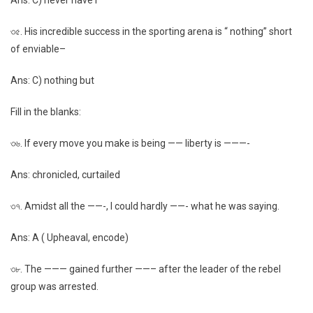
Ans: C) never have I
৩৫. His incredible success in the sporting arena is “ nothing” short
of enviable–
Ans: C) nothing but
Fill in the blanks:
৩৬. If every move you make is being —— liberty is ———-
Ans: chronicled, curtailed
৩৭. Amidst all the ——-, I could hardly ——- what he was saying.
Ans: A ( Upheaval, encode)
৩৮. The ——— gained further ——– after the leader of the rebel
group was arrested.