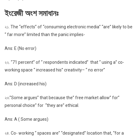
ইংরেজী অংশ সমাধানঃ
২১. The “effects” of “consuming electronic media” “are” likely to be
“ far more” limited than the panic implies-
Ans: E (No error)
২২. “71 percent” of “ respondents indicated” that “ using a” co-
working space “ increased his” creativity– “ no error”
Ans: D (increased his)
২৩.”Some argues” that because the” free market allow” for”
personal choice” for “they are” ethical.
Ans: A ( Some argues)
২৪. Co- working “ spaces are” “designated” location that, “for a