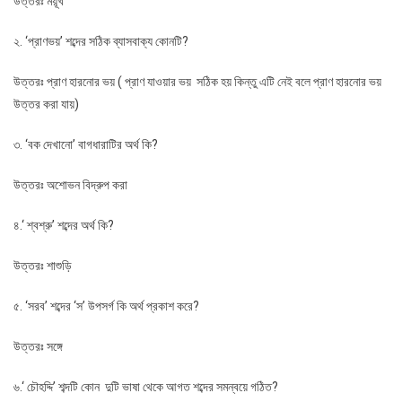
উত্তরঃ ময়ূখ
২. ‘প্রাণভয়’ শব্দের সঠিক ব্যাসবাক্য কোনটি?
উত্তরঃ প্রাণ হারনোর ভয় ( প্রাণ যাওয়ার ভয় সঠিক হয় কিন্তু এটি নেই বলে প্রাণ হারনোর ভয়
উত্তর করা যায়)
৩. ‘বক দেখানো’ বাগধারাটির অর্থ কি?
উত্তরঃ অশোভন বিদ্রুপ করা
৪.‘ শ্বশ্রু’ শব্দের অর্থ কি?
উত্তরঃ শাশুড়ি
৫. ‘সরব’ শব্দের ‘স’ উপসর্গ কি অর্থ প্রকাশ করে?
উত্তরঃ সঙ্গে
৬.‘ চৌহদ্দি’ শব্দটি কোন দুটি ভাষা থেকে আগত শব্দের সমন্বয়ে গঠিত?