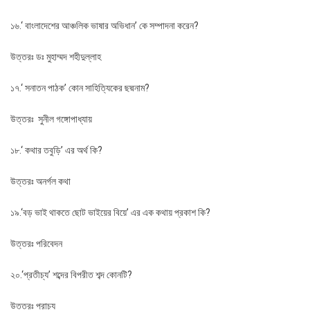
১৬.‘ বাংলাদেশের আঞ্চলিক ভাষার অভিধান’ কে সম্পাদনা করেন?
উত্তরঃ ডঃ মুহাম্মদ শহীদুল্লাহ
১৭.‘ সনাতন পাঠক’ কোন সাহিত্যিকের ছদ্মনাম?
উত্তরঃ সুনীল গঙ্গোপাধ্যায়
১৮.‘ কথার তবুড়ি’ এর অর্থ কি?
উত্তরঃ অনর্গল কথা
১৯.‘বড় ভাই থাকতে ছোট ভাইয়ের বিয়ে’ এর এক কথায় প্রকাশ কি?
উত্তরঃ পরিবেদন
২০.‘প্রতীচ্য’ শব্দের বিপরীত শব্দ কোনটি?
উত্তরঃ প্রাচ্য