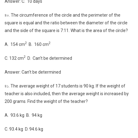
Answer: C. 10 days
৪০. The circumference of the circle and the perimeter of the
square is equal and the ratio between the diameter of the circle
and the side of the square is 7:11. What is the area of the circle?
2
2
A. 154 cm
B. 160 cm
2
C. 132 cm
D. Can’t be determined
Answer: Can’t be determined
৪১. The average weight of 17 students is 90 kg. If the weight of
teacher is also included, then the average weight is increased by
200 grams. Find the weight of the teacher?
A. 93.6 kg B. 94 kg
C. 93.4 kg D. 94.6 kg