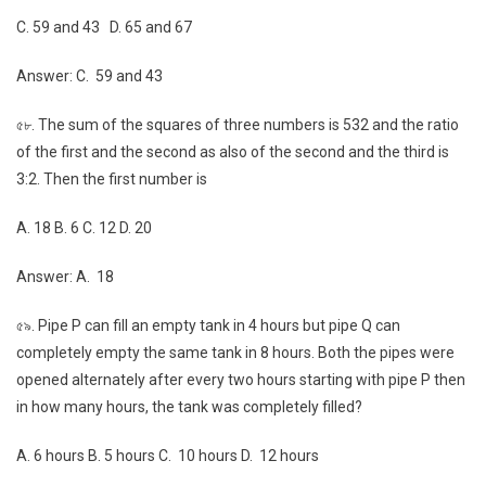
C. 59 and 43 D. 65 and 67
Answer: C. 59 and 43
৫৮. The sum of the squares of three numbers is 532 and the ratio
of the first and the second as also of the second and the third is
3:2. Then the first number is
A. 18 B. 6 C. 12 D. 20
Answer: A. 18
৫৯. Pipe P can fill an empty tank in 4 hours but pipe Q can
completely empty the same tank in 8 hours. Both the pipes were
opened alternately after every two hours starting with pipe P then
in how many hours, the tank was completely filled?
A. 6 hours B. 5 hours C. 10 hours D. 12 hours