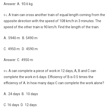
Answer: A. 93.6 kg
৪২. A train can cross another train of equal length coming from the
opposite direction with the speed of 108 km/h in 3 minutes. The
speed of the other train is 90 km/h. Find the length of the train.
A. 5940 m B. 5490 m
C. 4950 m D. 4590 m
Answer: C. 4950 m
৪৩. A can complete a piece of work in 12 days, A, B and C can
complete the work in 6 days. Efficiency of B is 0.5 times the
efficiency of A. In how many days C can complete the work alone?
A. 24 days B. 10 days
C. 16 days D. 12 days