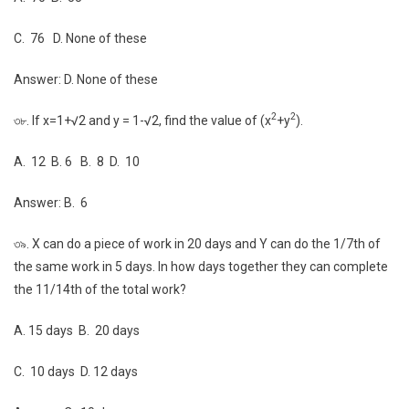
C. 76 D. None of these
Answer: D. None of these
2
2
৩৮. If x=1+√2 and y = 1-√2, find the value of (x
+y
).
A. 12 B. 6 B. 8 D. 10
Answer: B. 6
৩৯. X can do a piece of work in 20 days and Y can do the 1/7th of
the same work in 5 days. In how days together they can complete
the 11/14th of the total work?
A. 15 days B. 20 days
C. 10 days D. 12 days