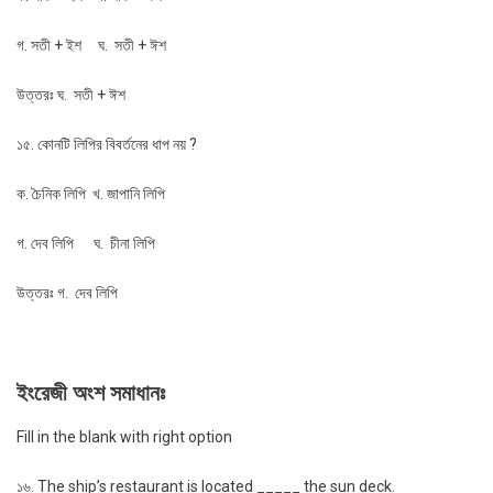
গ. সতী + ইশ ঘ. সতী + ঈশ
উত্তরঃ ঘ. সতী + ঈশ
১৫. কোনটি লিপির বিবর্তনের ধাপ নয় ?
ক. চৈনিক লিপি খ. জাপানি লিপি
গ. দেব লিপি ঘ. চীনা লিপি
উত্তরঃ গ. দেব লিপি
ইংরেজী অংশ সমাধানঃ
Fill in the blank with right option
১৬. The ship’s restaurant is located _____ the sun deck.