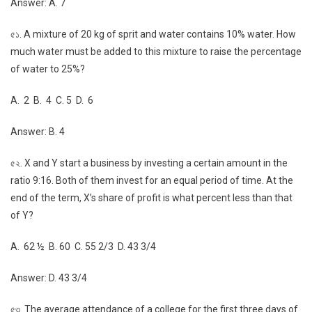
Answer: A. 7
৫১. A mixture of 20 kg of sprit and water contains 10% water. How
much water must be added to this mixture to raise the percentage
of water to 25%?
A. 2 B. 4 C. 5 D. 6
Answer: B. 4
৫২. X and Y start a business by investing a certain amount in the
ratio 9:16. Both of them invest for an equal period of time. At the
end of the term, X’s share of profit is what percent less than that
of Y?
A. 62 ½ B. 60 C. 55 2/3 D. 43 3/4
Answer: D. 43 3/4
৫৩. The average attendance of a college for the first three days of