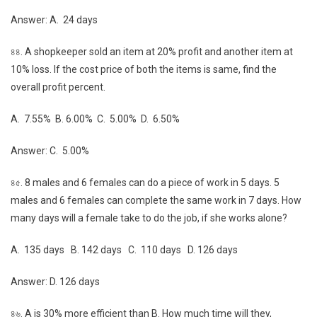
Answer: A. 24 days
৪৪. A shopkeeper sold an item at 20% profit and another item at
10% loss. If the cost price of both the items is same, find the
overall profit percent.
A. 7.55% B. 6.00% C. 5.00% D. 6.50%
Answer: C. 5.00%
৪৫. 8 males and 6 females can do a piece of work in 5 days. 5
males and 6 females can complete the same work in 7 days. How
many days will a female take to do the job, if she works alone?
A. 135 days B. 142 days C. 110 days D. 126 days
Answer: D. 126 days
৪৬. A is 30% more efficient than B. How much time will they,