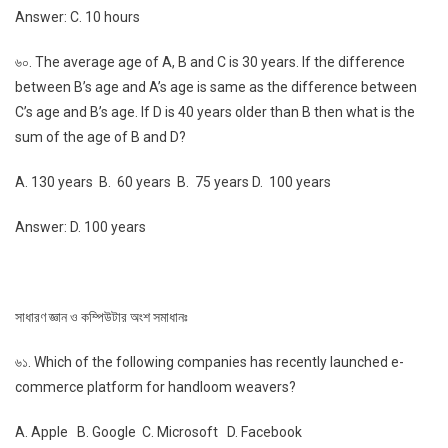
Answer: C. 10 hours
৬০. The average age of A, B and C is 30 years. If the difference
between B’s age and A’s age is same as the difference between
C’s age and B’s age. If D is 40 years older than B then what is the
sum of the age of B and D?
A. 130 years B. 60 years B. 75 years D. 100 years
Answer: D. 100 years
সাধারণ জ্ঞান ও কম্পিউটার অংশ সমাধানঃ
৬১. Which of the following companies has recently launched e-
commerce platform for handloom weavers?
A. Apple B. Google C. Microsoft D. Facebook