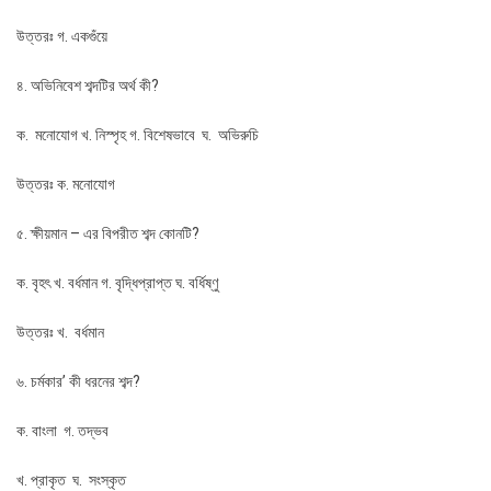
উত্তরঃ গ. একগুঁয়ে
৪. অভিনিবেশ শব্দটির অর্থ কী?
ক. মনােযােগ খ. নিস্পৃহ গ. বিশেষভাবে ঘ. অভিরুচি
উত্তরঃ ক. মনােযােগ
৫. ক্ষীয়মান – এর বিপরীত শব্দ কোনটি?
ক. বৃহৎ খ. বর্ধমান গ. বৃদ্ধিপ্রাপ্ত ঘ. বর্ধিষ্ণু
উত্তরঃ খ. বর্ধমান
৬. চর্মকার’ কী ধরনের শব্দ?
ক. বাংলা গ. তদ্ভব
খ. প্রাকৃত ঘ. সংস্কৃত