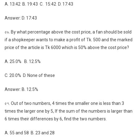
A. 13:42 B. 19:43 C. 15:42 D. 17:43
Answer: D. 17:43
৫৬. By what percentage above the cost price, a fan should be sold
if a shopkeeper wants to make a profit of Tk. 500 and the marked
price of the article is Tk 6000 which is 50% above the cost price?
A. 25.0% B. 12.5%
C. 20.0% D. None of these
Answer: B. 12.5%
৫৭. Out of two numbers, 4 times the smaller one is less than 3
times the larger one by 5, If the sum of the numbers is larger than
6 times their differences by 6, find the two numbers.
A. 55 and 58 B. 23 and 28