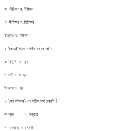
ক. নিরিক্ষণ খ. নীরীক্ষণ
গ. নীরিক্ষণ ঘ. নিরীক্ষণ
উত্তরঃ ঘ. নিরীক্ষণ
২. ‘দেবতা’ শব্দের সমার্থক শব্দ কোনটি ?
ক. বিভূতি খ. সুর
গ. দেউল ঘ. ভূত
উত্তরঃ খ. সুর
৩. ‘নেই আঁকড়া’- এর সঠিক অর্থ কোনটি ?
ক. দ্বন্দ খ. সখ্যতা
গ. একগুঁয়ে ঘ. রগচটা