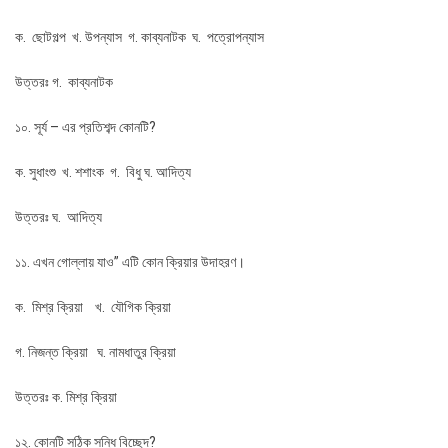
ক. ছােটগল্প খ. উপন্যাস গ. কাব্যনাটক ঘ. পত্রোপন্যাস
উত্তরঃ গ. কাব্যনাটক
১০. সূর্য – এর প্রতিশব্দ কোনটি?
ক. সুধাংশু খ. শশাংক গ. বিধু ঘ. আদিত্য
উত্তরঃ ঘ. আদিত্য
১১. এখন গােল্লায় যাও” এটি কোন ক্রিয়ার উদাহরণ।
ক. মিশ্র ক্রিয়া খ. যৌগিক ক্রিয়া
গ. নিজন্ত ক্রিয়া ঘ. নামধাতুর ক্রিয়া
উত্তরঃ ক. মিশ্র ক্রিয়া
১২. কোনটি সঠিক সন্ধি বিচ্ছেদ?