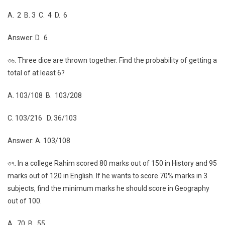
A. 2 B. 3 C. 4 D. 6
Answer: D. 6
৩৬. Three dice are thrown together. Find the probability of getting a
total of at least 6?
A. 103/108 B. 103/208
C. 103/216 D. 36/103
Answer: A. 103/108
৩৭. In a college Rahim scored 80 marks out of 150 in History and 95
marks out of 120 in English. If he wants to score 70% marks in 3
subjects, find the minimum marks he should score in Geography
out of 100.
A. 70 B. 55