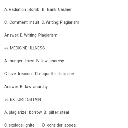
A. Radiation : Bomb B. Bank: Cashier
C. Comment: Insult D. Writing: Plagiarism
Answer: D. Writing: Plagiarism
২২. MEDICINE : ILLNESS
A. hunger : thirst B. law: anarchy
C. love: treason D. etiquette: discipline
Answer: B. law: anarchy
২৩. EXTORT: OBTAIN
A. plagiarize : borrow B. pilfer: steal
C. explode: ignite D. consider: appeal