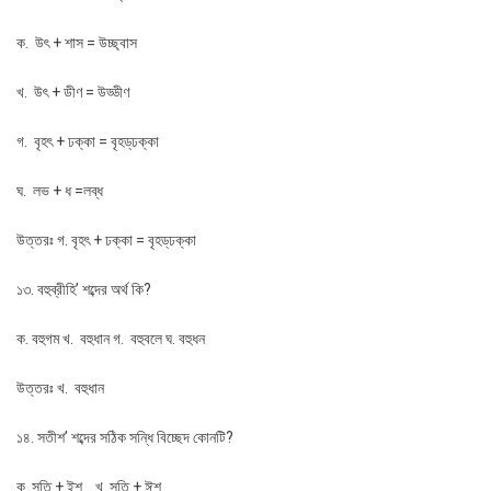
ক. উৎ + শাস = উচ্ছ্বাস
খ. উৎ + ডীণ = উড্ডীণ
গ. বৃহৎ + ঢক্কা = বৃহড্‌ঢক্কা
ঘ. লভ + ধ =লব্ধ
উত্তরঃ গ. বৃহৎ + ঢক্কা = বৃহড্‌ঢক্কা
১৩. বহুব্রীহি’ শব্দের অর্থ কি?
ক. বহুগম খ. বহুধান গ. বহুবলে ঘ. বহুধন
উত্তরঃ খ. বহুধান
১৪. সতীশ’ শব্দের সঠিক সন্ধি বিচ্ছেদ কোনটি?
ক. সতি + ইশ খ. সতি + ঈশ