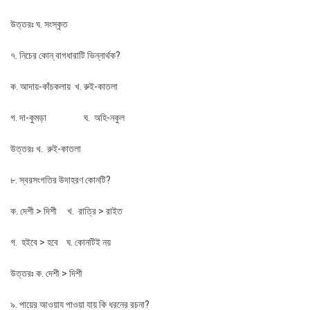
উত্তরঃ ঘ. সংস্কৃত
৭. নিচের কোন্ বাগধারাটি ভিন্নার্থক?
ক. আদায়-কাঁচকলায় খ. রুই-কাতলা
গ. দা-কুমড়া ঘ. অহি-নকুল
উত্তরঃ খ. রুই-কাতলা
৮. স্বরসংগতির উদাহরণ কোনটি?
ক. দেশী > দিশী খ. রাত্রি > রাইত
গ. হইবে > হবে ঘ. কোনটিই নয়
উত্তরঃ ক. দেশী > দিশী
৯. পায়ের আওয়ায পাওয়া যায় কি ধরনের রচনা?