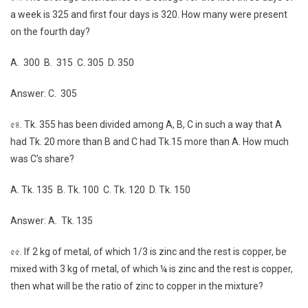
a week is 325 and first four days is 320. How many were present
on the fourth day?
A. 300 B. 315 C. 305 D. 350
Answer: C. 305
৫৪. Tk. 355 has been divided among A, B, C in such a way that A
had Tk. 20 more than B and C had Tk.15 more than A. How much
was C’s share?
A. Tk. 135 B. Tk. 100 C. Tk. 120 D. Tk. 150
Answer: A. Tk. 135
৫৫. If 2 kg of metal, of which 1/3 is zinc and the rest is copper, be
mixed with 3 kg of metal, of which ¼ is zinc and the rest is copper,
then what will be the ratio of zinc to copper in the mixture?