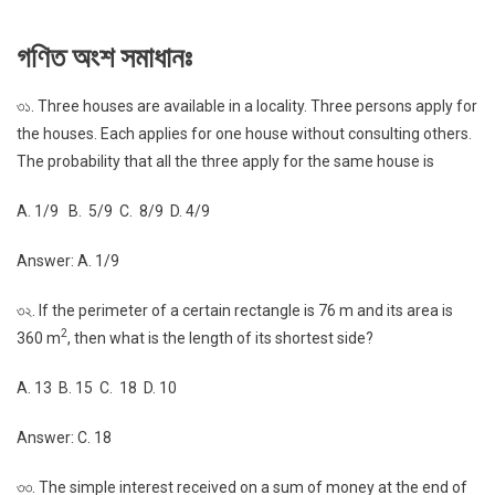
গণিত অংশ সমাধানঃ
৩১. Three houses are available in a locality. Three persons apply for
the houses. Each applies for one house without consulting others.
The probability that all the three apply for the same house is
A. 1/9 B. 5/9 C. 8/9 D. 4/9
Answer: A. 1/9
৩২. If the perimeter of a certain rectangle is 76 m and its area is
2
360 m
, then what is the length of its shortest side?
A. 13 B. 15 C. 18 D. 10
Answer: C. 18
৩৩. The simple interest received on a sum of money at the end of