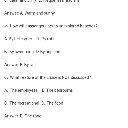
C. Clear and chilly D. Frequent rainstorms
Answer: A. Warm and sunny
২৯. How will passengers get to unexplored beaches?
A. By helicopter B. By raft
B. By swimming D. By airplane
Answer: B. By raft
৩০. What feature of the cruise is NOT discussed?
A. The employees B. The bedrooms
C. The recreational D. The food
Answer: D. The food